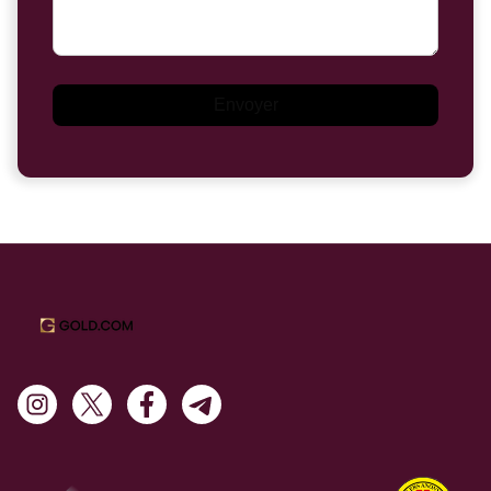
Envoyer